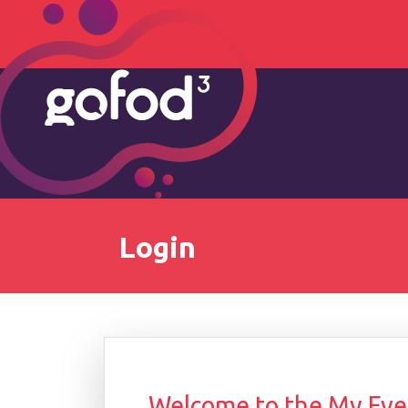
Login
Welcome to the My Even