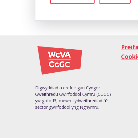
Preif
Cooki
Digwyddiad a drefnir gan Cyngor
Gweithredu Gwirfoddol Cymru (CGGC)
yw gofod3, mewn cydweithrediad â’r
sector gwirfoddol yng Nghymru.