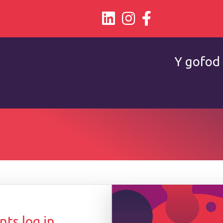
Y gofod 
ts log in.