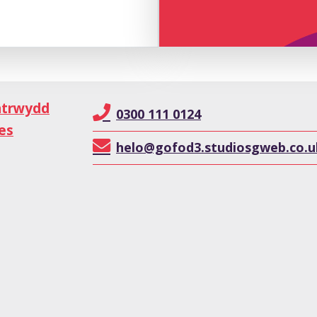
atrwydd
0300 111 0124
es
helo@gofod3.studiosgweb.co.u