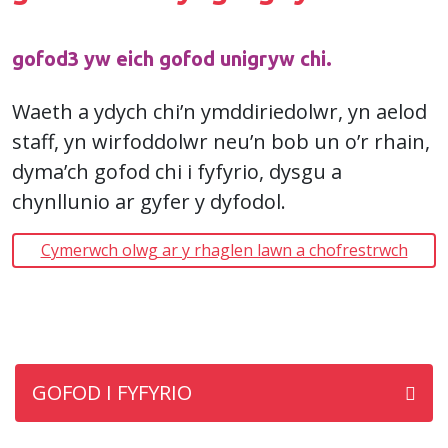
gofod3 yw eich gofod unigryw chi.
Waeth a ydych chi’n ymddiriedolwr, yn aelod
staff, yn wirfoddolwr neu’n bob un o’r rhain,
dyma’ch gofod chi i fyfyrio, dysgu a
chynllunio ar gyfer y dyfodol.
Cymerwch olwg ar y rhaglen lawn a chofrestrwch
GOFOD I FYFYRIO