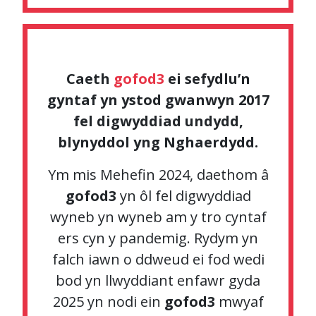
Caeth
gofod3
ei sefydlu’n
gyntaf yn ystod gwanwyn 2017
fel digwyddiad undydd,
blynyddol yng Nghaerdydd.
Ym mis Mehefin 2024, daethom â
gofod3
yn ôl fel digwyddiad
wyneb yn wyneb am y tro cyntaf
ers cyn y pandemig. Rydym yn
falch iawn o ddweud ei fod wedi
bod yn llwyddiant enfawr gyda
2025 yn nodi ein
gofod3
mwyaf