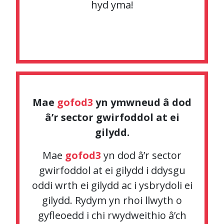
hyd yma!
Mae
gofod3
yn ymwneud â dod
â’r sector gwirfoddol at ei
gilydd.
Mae
gofod3
yn dod â’r sector
gwirfoddol at ei gilydd i ddysgu
oddi wrth ei gilydd ac i ysbrydoli ei
gilydd. Rydym yn rhoi llwyth o
gyfleoedd i chi rwydweithio â’ch