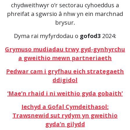
chydweithwyr o’r sectorau cyhoeddus a
phreifat a sgwrsio â nhw yn ein marchnad
brysur.
Dyma rai myfyrdodau o
gofod3
2024:
Grymuso mudiadau trwy gyd-gynhyrchu
a gweithio mewn partneriaeth
Pedwar cam i gryfhau eich strategaeth
ddigidol
‘Mae’n rhaid i ni weithio gyda gobaith’
Iechyd a Gofal Cymdeithasol:
Trawsnewid sut rydym yn gweithio
gyda’n gilydd