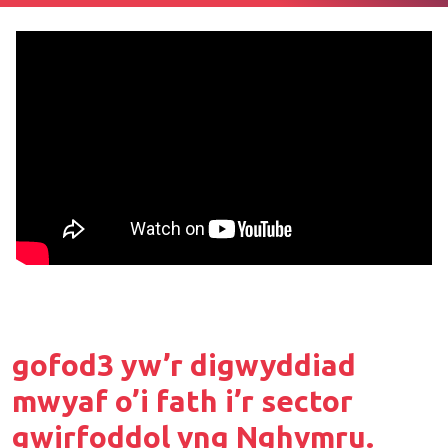
gofod3 yw’r digwyddiad
mwyaf o’i fath i’r sector
gwirfoddol yng Nghymru.