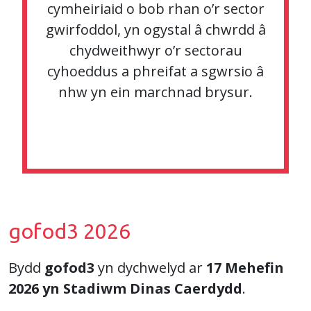
cymheiriaid o bob rhan o’r sector
gwirfoddol, yn ogystal â chwrdd â
chydweithwyr o’r sectorau
cyhoeddus a phreifat a sgwrsio â
nhw yn ein marchnad brysur.
gofod3 2026
Bydd
gofod3
yn dychwelyd ar
17 Mehefin
2026 yn Stadiwm Dinas Caerdydd
.