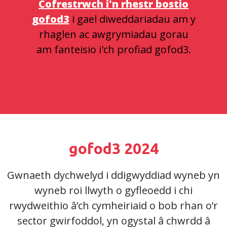
Cofrestrwch i'n rhestr bostio
gofod3
i gael diweddariadau am y
rhaglen ac awgrymiadau gorau
am fanteisio i'ch profiad gofod3.
gofod3 2024
Gwnaeth dychwelyd i ddigwyddiad wyneb yn
wyneb roi llwyth o gyfleoedd i chi
rwydweithio â’ch cymheiriaid o bob rhan o’r
sector gwirfoddol, yn ogystal â chwrdd â