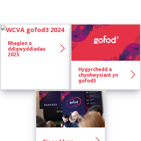
Rhaglen o
ddigwyddiadau
2025
Hygyrchedd a
chynhwysiant yn
gofod3