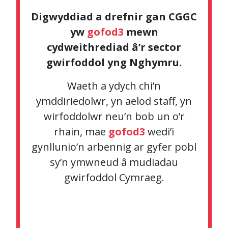
cynlluniau ar gyfer y dyfodol gyda’n gilydd.
goresgyn heriau er budd eich mudiad a’ch
Digwyddiad a drefnir gan CGGC
datblygiad personol.
yw
gofod3
mewn
Gofyn cwestiynau heriol
cydweithrediad â’r sector
Manteisiwch ar y cyfle i herio ein siaradwyr
Amrediad eang o bynciau a
gwirfoddol yng Nghymru.
a’n haelodau panel ar y materion sy’n
thrafodaethau
bwysig i chi.
Waeth a ydych chi eisiau denu mwy o gyllid,
Waeth a ydych chi’n
gwella eich arferion gweithio, trafod y
ymddiriedolwr, yn aelod staff, yn
datblygiadau diweddaraf i’r sector neu
wirfoddolwr neu’n bob un o’r
edrych ar ddulliau gweithredu newydd, mae
rhain, mae
gofod3
wedi’i
rhywbeth i bawb.
gynllunio’n arbennig ar gyfer pobl
sy’n ymwneud â mudiadau
gwirfoddol Cymraeg.