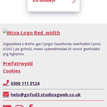
Ein noddwyr
Digwyddiad a drefnir gan Cyngor Gweithredu Gwirfoddol Cymru
(CGGC) yw gofod3, mewn cydweithrediad â’r sector gwirfoddol
yng Nghymru.
Preifatrwydd
Cookies
0300 111 0124
helo@gofod3.studiosgweb.co.uk