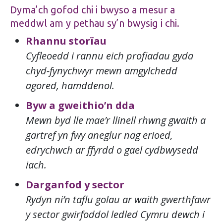
Dyma’ch gofod chi i bwyso a mesur a
meddwl am y pethau sy’n bwysig i chi.
Rhannu storïau
Cyfleoedd i rannu eich profiadau gyda
chyd-fynychwyr mewn amgylchedd
agored, hamddenol.
Byw a gweithio’n dda
Mewn byd lle mae’r llinell rhwng gwaith a
gartref yn fwy aneglur nag erioed,
edrychwch ar ffyrdd o gael cydbwysedd
iach.
Darganfod y sector
Rydyn ni’n taflu golau ar waith gwerthfawr
y sector gwirfoddol ledled Cymru dewch i