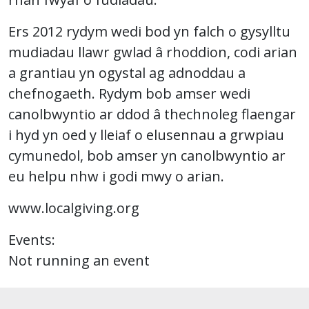
Ers 2012 rydym wedi bod yn falch o gysylltu
mudiadau llawr gwlad â rhoddion, codi arian
a grantiau yn ogystal ag adnoddau a
chefnogaeth. Rydym bob amser wedi
canolbwyntio ar ddod â thechnoleg flaengar
i hyd yn oed y lleiaf o elusennau a grwpiau
cymunedol, bob amser yn canolbwyntio ar
eu helpu nhw i godi mwy o arian.
www.localgiving.org
Events:
Not running an event