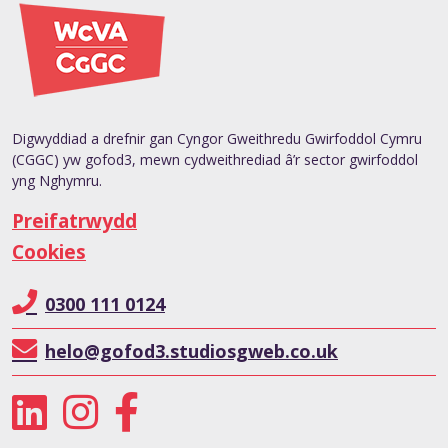
Digwyddiad a drefnir gan Cyngor Gweithredu Gwirfoddol Cymru
(CGGC) yw gofod3, mewn cydweithrediad â’r sector gwirfoddol
yng Nghymru.
Preifatrwydd
Cookies
0300 111 0124
helo@gofod3.studiosgweb.co.uk