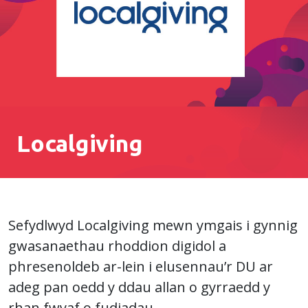
Localgiving
Sefydlwyd Localgiving mewn ymgais i gynnig
gwasanaethau rhoddion digidol a
phresenoldeb ar-lein i elusennau’r DU ar
adeg pan oedd y ddau allan o gyrraedd y
rhan fwyaf o fudiadau.