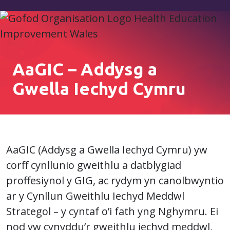
AaGIC – Addysg a
Gwella Iechyd Cymru
AaGIC (Addysg a Gwella Iechyd Cymru) yw
corff cynllunio gweithlu a datblygiad
proffesiynol y GIG, ac rydym yn canolbwyntio
ar y Cynllun Gweithlu Iechyd Meddwl
Strategol – y cyntaf o’i fath yng Nghymru. Ei
nod yw cynyddu’r gweithlu iechyd meddwl,