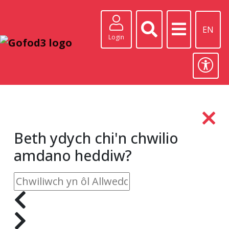
EN
Login
Beth ydych chi'n chwilio
amdano heddiw?