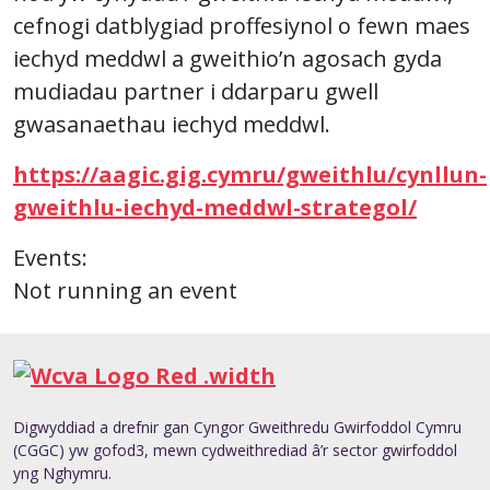
cefnogi datblygiad proffesiynol o fewn maes
iechyd meddwl a gweithio’n agosach gyda
mudiadau partner i ddarparu gwell
gwasanaethau iechyd meddwl.
https://aagic.gig.cymru/gweithlu/cynllun-
gweithlu-iechyd-meddwl-strategol/
Events:
Not running an event
Digwyddiad a drefnir gan Cyngor Gweithredu Gwirfoddol Cymru
(CGGC) yw gofod3, mewn cydweithrediad â’r sector gwirfoddol
yng Nghymru.