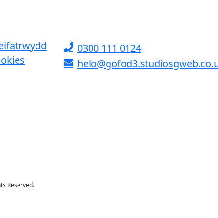
eifatrwydd
0300 111 0124
okies
helo@gofod3.studiosgweb.co.
hts Reserved.