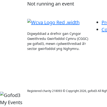
Not running an event
Pr
Co
Digwyddiad a drefnir gan Cyngor
Gweithredu Gwirfoddol Cymru (CGGC)
yw gofod3, mewn cydweithrediad â’r
sector gwirfoddol yng Nghymru.
Registered charity 218093 © Copyright 2026, gofod3 All Rig
My Events