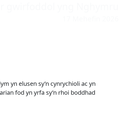
tor gwirfoddol yng Nghymru
17 Mehefin 2026
 Codi Arian Cymru
dym yn elusen sy’n cynrychioli ac yn
arian fod yn yrfa sy’n rhoi boddhad