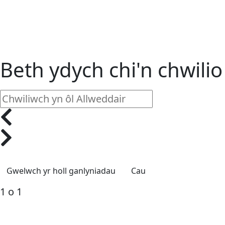
Beth ydych chi'n chwil
Cau
1 o 1