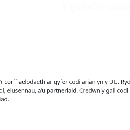
Y gofod i’r sec
Sefydliad Siartredig
’r corff aelodaeth ar gyfer codi arian yn y DU. Ry
 elusennau, a’u partneriaid. Credwn y gall codi 
iad.