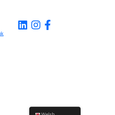
uk
Welsh