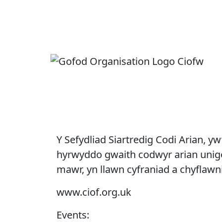
Y Sefydliad Siartredig Codi Arian, yw
hyrwyddo gwaith codwyr arian unigol,
mawr, yn llawn cyfraniad a chyflawn
www.ciof.org.uk
Events: