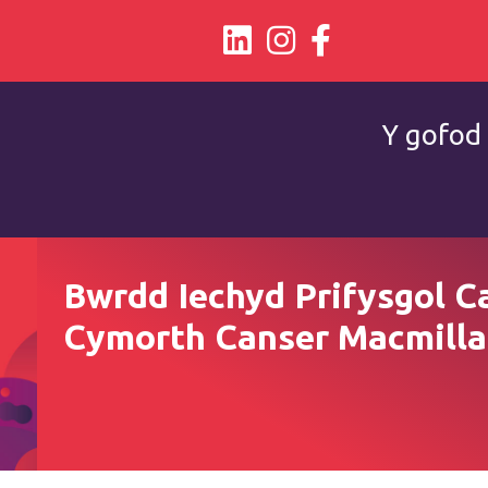
Y gofod 
Bwrdd Iechyd Prifysgol Ca
Cymorth Canser Macmill