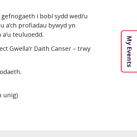
r gefnogaeth i bobl sydd wedi’u
u a’ch profiadau bywyd yn
 a’u teuluoedd.
My Events
ect Gwella’r Daith Canser – trwy
bodaeth.
 unig)