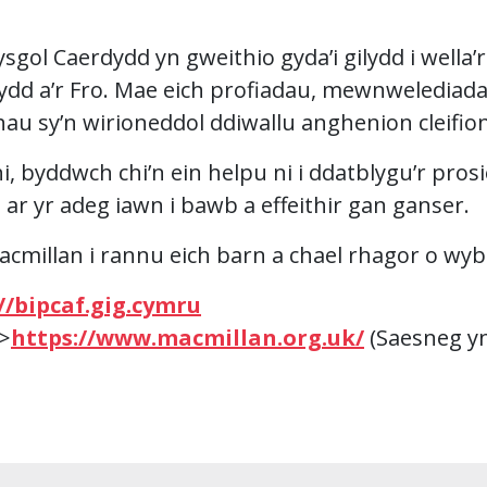
gol Caerdydd yn gweithio gyda’i gilydd i wella’
ydd a’r Fro. Mae eich profiadau, mewnwelediada
au sy’n wirioneddol ddiwallu anghenion cleifion
i, byddwch chi’n ein helpu ni i ddatblygu’r prosi
 ar yr adeg iawn i bawb a effeithir gan ganser.
Macmillan i rannu eich barn a chael rhagor o wy
//bipcaf.gig.cymru
“>
https://www.macmillan.org.uk/
(Saesneg yn