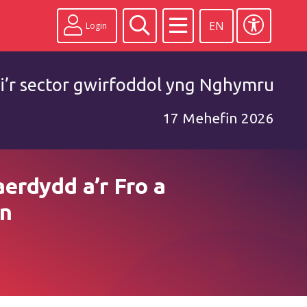
EN
Login
i’r sector gwirfoddol yng Nghymru
17 Mehefin 2026
erdydd a’r Fro a
an