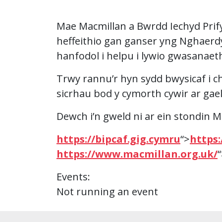
Mae Macmillan a Bwrdd Iechyd Prifys
heffeithio gan ganser yng Nghaerd
hanfodol i helpu i lywio gwasanaeth
Trwy rannu’r hyn sydd bwysicaf i ch
sicrhau bod y cymorth cywir ar gael
Dewch i’n gweld ni ar ein stondin 
https://bipcaf.gig.cymru
“>
https:
https://www.macmillan.org.uk/
Events:
Not running an event