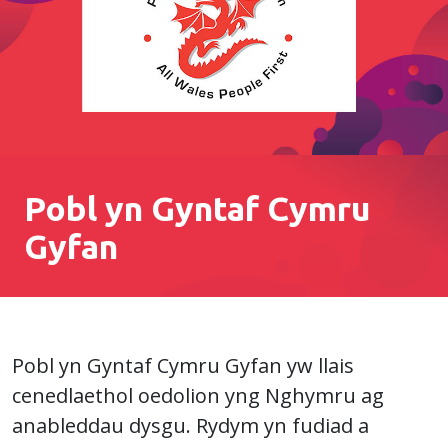
Pobl yn Gyntaf Cymru
Gyfan
Pobl yn Gyntaf Cymru Gyfan yw llais
cenedlaethol oedolion yng Nghymru ag
anableddau dysgu. Rydym yn fudiad a