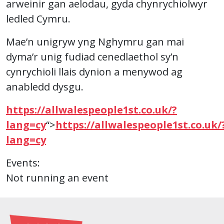
arweinir gan aelodau, gyda chynrychiolwyr
ledled Cymru.
Mae’n unigryw yng Nghymru gan mai
dyma’r unig fudiad cenedlaethol sy’n
cynrychioli llais dynion a menywod ag
anabledd dysgu.
https://allwalespeople1st.co.uk/?
lang=cy
“>
https://allwalespeople1st.co.uk/
lang=cy
Events:
Not running an event