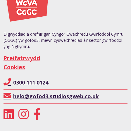
Digwyddiad a drefnir gan Cyngor Gweithredu Gwirfoddol Cymru
(CGGC) yw gofod3, mewn cydweithrediad â’r sector gwirfoddol
yng Nghymru.
Preifatrwydd
Cookies
0300 111 0124
helo@gofod3.studiosgweb.co.uk