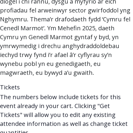
diogel i chi rannu, dysgu a myfyrio ar eich
profiadau fel arweinwyr sector gwirfoddol yng
Nghymru. Thema’r drafodaeth fydd ‘Cymru fel
Cenedl Marmot’. Ym Mehefin 2025, daeth
Cymru yn Genedl Marmot gyntaf y byd, yn
ymrwymedig i drechu anghydraddoldebau
iechyd trwy fynd i’r afael â’r cyflyrau sy’n
wynebu pobl yn eu genedigaeth, eu
magwraeth, eu bywyd a’u gwaith.
Tickets
The numbers below include tickets for this
event already in your cart. Clicking "Get
Tickets" will allow you to edit any existing
attendee information as well as change ticket
quantities.