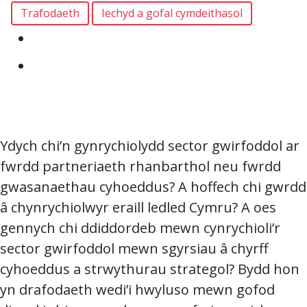
Trafodaeth
Iechyd a gofal cymdeithasol
Ydych chi’n gynrychiolydd sector gwirfoddol ar
fwrdd partneriaeth rhanbarthol neu fwrdd
gwasanaethau cyhoeddus? A hoffech chi gwrdd
â chynrychiolwyr eraill ledled Cymru? A oes
gennych chi ddiddordeb mewn cynrychioli’r
sector gwirfoddol mewn sgyrsiau â chyrff
cyhoeddus a strwythurau strategol? Bydd hon
yn drafodaeth wedi’i hwyluso mewn gofod