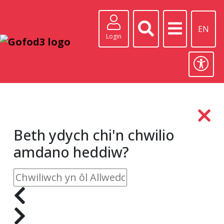
EN
Login
Beth ydych chi'n chwilio
amdano heddiw?