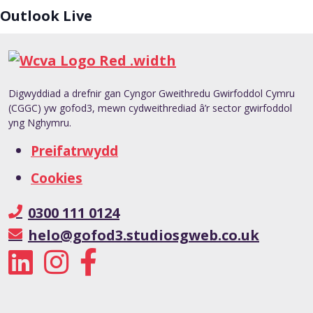
Outlook Live
Digwyddiad a drefnir gan Cyngor Gweithredu Gwirfoddol Cymru
(CGGC) yw gofod3, mewn cydweithrediad â’r sector gwirfoddol
yng Nghymru.
Preifatrwydd
Cookies
0300 111 0124
helo@gofod3.studiosgweb.co.uk