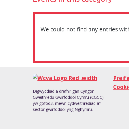
We could not find any entries with
Preif
Cooki
Digwyddiad a drefnir gan Cyngor
Gweithredu Gwirfoddol Cymru (CGGC)
yw gofod3, mewn cydweithrediad â’r
sector gwirfoddol yng Nghymru.